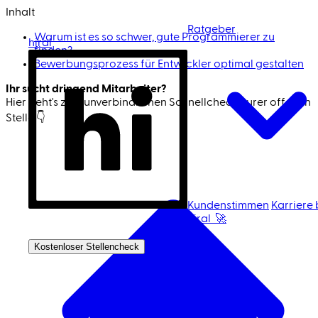
Inhalt
Ratgeber
Warum ist es so schwer, gute Programmierer zu
hiral
finden?
Bewerbungsprozess für Entwickler optimal gestalten
Ihr sucht dringend Mitarbeiter?
Hier geht's zum unverbindlichen Schnell­check eurer offenen
Stelle 👇
Jetzt Mitarbeiter finden 🚀
Kundenstimmen
Karriere 
hiral 🚀
Ich bin Kandidat
Kostenloser Stellencheck