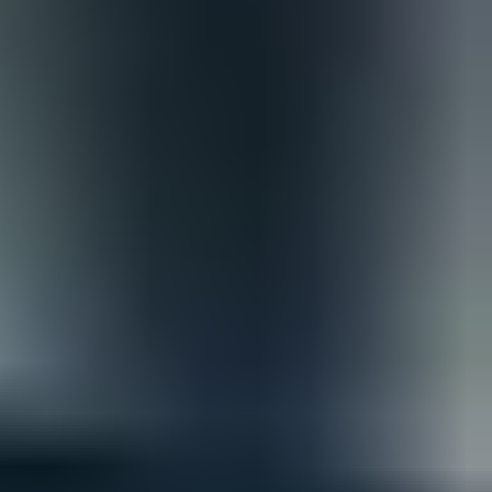
Opterra
Phoenix