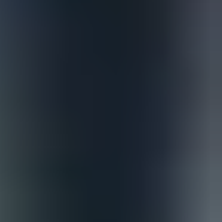
Hager
Mimeo
OBG