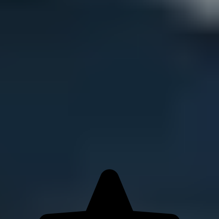
Die (fast) 5-Sterne-
Recruiting-Agentur
hiral wird aktuell mit einen Durchschnitt von 4,7
Sternen bei Google bewertet und wurde zum
vierten Mal in Folge als Kununu Top Company
ausgezeichnet.