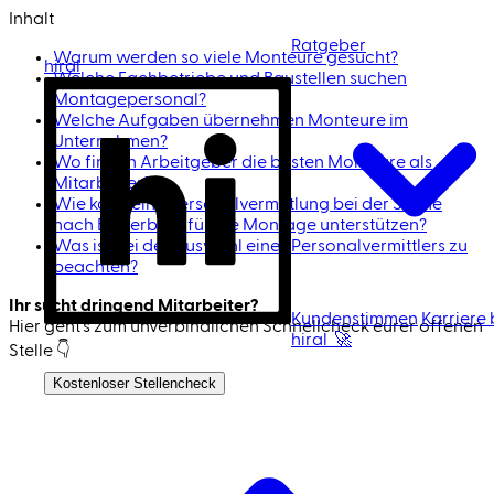
Inhalt
Ratgeber
Warum werden so viele Monteure gesucht?
hiral
Welche Fachbetriebe und Baustellen suchen
Montagepersonal?
Welche Aufgaben übernehmen Monteure im
Unternehmen?
Wo finden Arbeitgeber die besten Monteure als
Mitarbeiter?
Wie kann eine Personalvermittlung bei der Suche
nach Bewerbern für die Montage unterstützen?
Was ist bei der Auswahl eines Personalvermittlers zu
beachten?
Ihr sucht dringend Mitarbeiter?
Kundenstimmen
Karriere 
Hier geht's zum unverbindlichen Schnell­check eurer offenen
hiral 🚀
Stelle 👇
Ich bin Kandidat
Kostenloser Stellencheck
Jetzt Mitarbeiter finden 🚀