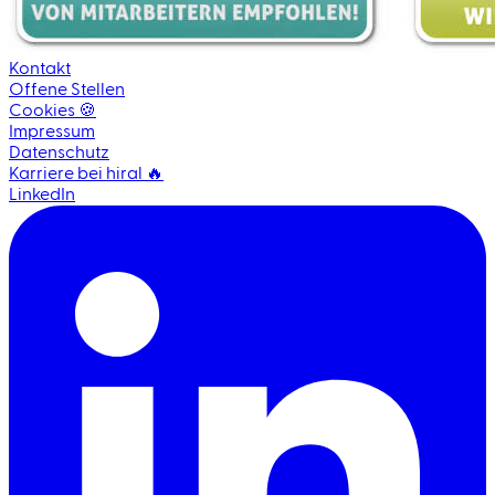
Kontakt
Offene Stellen
Cookies 🍪
Impressum
Datenschutz
Karriere bei hiral 🔥
LinkedIn