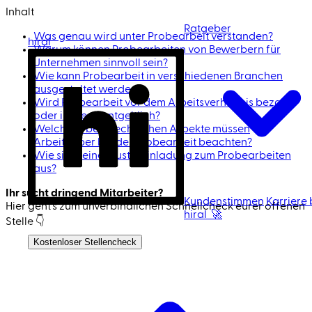
Inhalt
Ratgeber
Was genau wird unter Probearbeit verstanden?
hiral
Warum können Probearbeiten von Bewerbern für
Unternehmen sinnvoll sein?
Wie kann Probearbeit in verschiedenen Branchen
ausgestaltet werden?
Wird Probearbeit vor dem Arbeitsverhältnis bezahlt
oder ist sie unentgeltlich?
Welche arbeitsrechtlichen Aspekte müssen
Arbeitgeber bei der Probearbeit beachten?
Wie sieht eine Mustereinladung zum Probearbeiten
aus?
Ihr sucht dringend Mitarbeiter?
Kundenstimmen
Karriere 
Hier geht's zum unverbindlichen Schnell­check eurer offenen
hiral 🚀
Stelle 👇
Ich bin Kandidat
Kostenloser Stellencheck
Jetzt Mitarbeiter finden 🚀