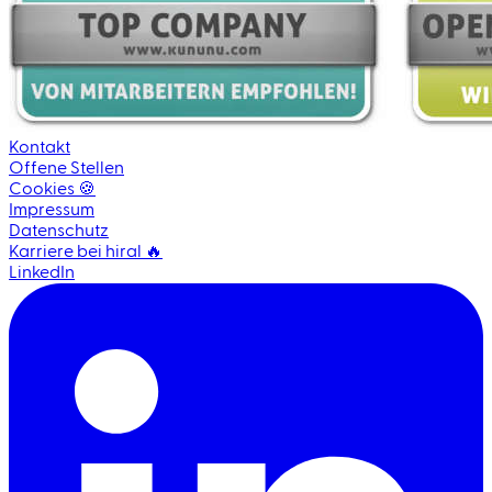
Kontakt
Offene Stellen
Cookies 🍪
Impressum
Datenschutz
Karriere bei hiral 🔥
LinkedIn