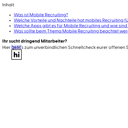
Inhalt
Was ist Mobile Recruiting?
Welche Vorteile und Nachteile hat mobiles Recruiting 
Welche Apps gibt es für Mobile Recruiting und wie sind
Was sollte beim Thema Mobile Recruiting beachtet we
Ihr sucht dringend Mitarbeiter?
hiral
Hier geht's zum unverbindlichen Schnell­check eurer offenen St
Jetzt Mitarbeiter finden 🚀