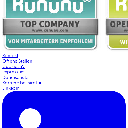
Kontakt
Offene Stellen
Cookies 🍪
Impressum
Datenschutz
Karriere bei hiral 🔥
LinkedIn