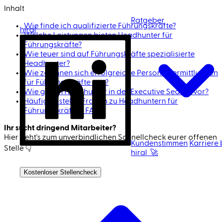
Inhalt
Ratgeber
Wie finde ich qualifizierte Führungskräfte?
hiral
Welche Leistungen bieten Headhunter für
Führungskräfte?
Wie teuer sind auf Führungskräfte spezialisierte
Headhunter?
Wie zeichnen sich erfolgreiche Personalvermittlungen
für Führungskräfte aus?
Wie gehen Headhunter in der Executive Search vor?
Häufig gestellte Fragen zu Headhuntern für
Führungskräfte - FAQ
Ihr sucht dringend Mitarbeiter?
Hier geht's zum unverbindlichen Schnell­check eurer offenen
Kundenstimmen
Karriere 
Stelle 👇
hiral 🚀
Ich bin Kandidat
Jetzt Mitarbeiter finden 🚀
Kostenloser Stellencheck