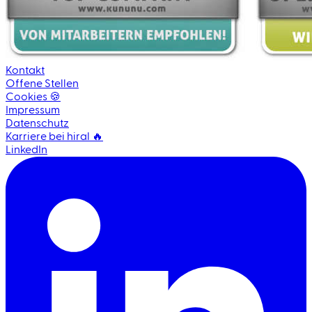
Kontakt
Offene Stellen
Cookies 🍪
Impressum
Datenschutz
Karriere bei hiral 🔥
LinkedIn