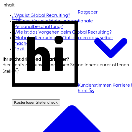
Inhalt
Ratgeber
Was ist Global Recruiting?
hiral
Welche Vorteile bietet internationale
Personalbeschaffung?
Wie ist das Vorgehen beim Global Recruiting?
Globales Recruitment: Outsourcen oder selber
machen?
Fazit
Ihr sucht dringend Mitarbeiter?
Hier geht's zum unverbindlichen Schnell­check eurer offenen
Stelle 👇
Jetzt Mitarbeiter finden 🚀
Kundenstimmen
Karriere 
hiral 🚀
Ich bin Kandidat
Kostenloser Stellencheck