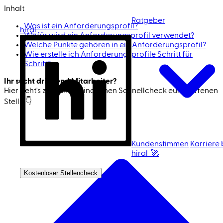
Inhalt
Ratgeber
Was ist ein Anforderungsprofil?
hiral
Wofür wird ein Anforderungsprofil verwendet?
Welche Punkte gehören in ein Anforderungsprofil?
Wie erstelle ich Anforderungsprofile Schritt für
Schritt?
Ihr sucht dringend Mitarbeiter?
Hier geht's zum unverbindlichen Schnell­check eurer offenen
Stelle 👇
Jetzt Mitarbeiter finden 🚀
Kundenstimmen
Karriere 
hiral 🚀
Ich bin Kandidat
Kostenloser Stellencheck