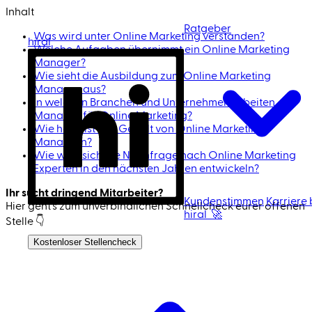
Inhalt
Ratgeber
Was wird unter Online Marketing verstanden?
hiral
Welche Aufgaben übernimmt ein Online Marketing
Manager?
Wie sieht die Ausbildung zum Online Marketing
Manager aus?
In welchen Branchen und Unternehmen arbeiten
Manager für Online Marketing?
Wie hoch ist das Gehalt von Online Marketing
Managern?
Wie wird sich die Nachfrage nach Online Marketing
Experten in den nächsten Jahren entwickeln?
Ihr sucht dringend Mitarbeiter?
Kundenstimmen
Karriere 
Hier geht's zum unverbindlichen Schnell­check eurer offenen
hiral 🚀
Stelle 👇
Ich bin Kandidat
Kostenloser Stellencheck
Jetzt Mitarbeiter finden 🚀