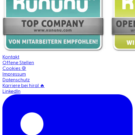
Kontakt
Offene Stellen
Cookies 🍪
Impressum
Datenschutz
Karriere bei hiral 🔥
LinkedIn