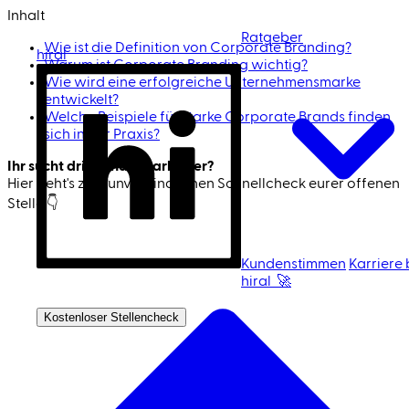
Inhalt
Ratgeber
Wie ist die Definition von Corporate Branding?
hiral
Warum ist Corporate Branding wichtig?
Wie wird eine erfolgreiche Unternehmensmarke
entwickelt?
Welche Beispiele für starke Corporate Brands finden
sich in der Praxis?
Ihr sucht dringend Mitarbeiter?
Hier geht's zum unverbindlichen Schnell­check eurer offenen
Stelle 👇
Jetzt Mitarbeiter finden 🚀
Kundenstimmen
Karriere 
hiral 🚀
Ich bin Kandidat
Kostenloser Stellencheck