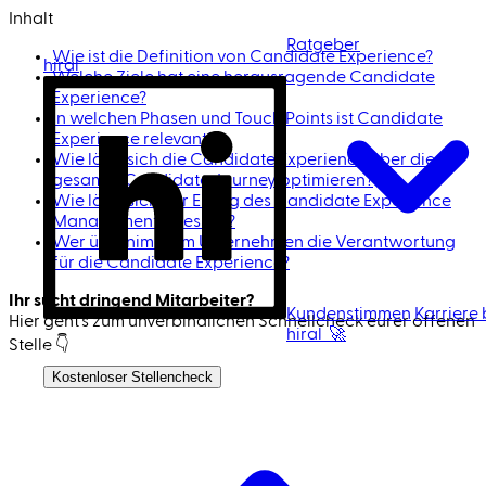
Inhalt
Ratgeber
Wie ist die Definition von Candidate Experience?
hiral
Welche Ziele hat eine herausragende Candidate
Experience?
In welchen Phasen und Touch Points ist Candidate
Experience relevant?
Wie lässt sich die Candidate Experience über die
gesamte Candidate Journey optimieren?
Wie lässt sich der Erfolg des Candidate Experience
Managements messen?
Wer übernimmt im Unternehmen die Verantwortung
für die Candidate Experience?
Ihr sucht dringend Mitarbeiter?
Kundenstimmen
Karriere 
Hier geht's zum unverbindlichen Schnell­check eurer offenen
hiral 🚀
Stelle 👇
Ich bin Kandidat
Kostenloser Stellencheck
Jetzt Mitarbeiter finden 🚀