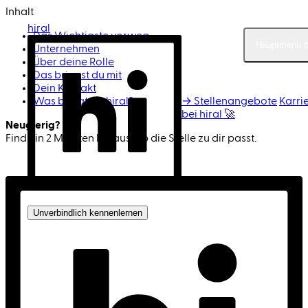
Inhalt
hiral
Das Wichtigste vorweg
Hauptmenü ö
Unternehmen
Über deine Rolle
Das bringst du mit
Dein Kontakt
Was bringt dir hiral?
→ Stellenangebote
Karri
bei hiral 🚀
Neugierig?
Finde in 2 Minuten heraus, ob die Stelle zu dir passt.
Passen wir zusammen?
Für Unternehmen
Unverbindlich kennenlernen