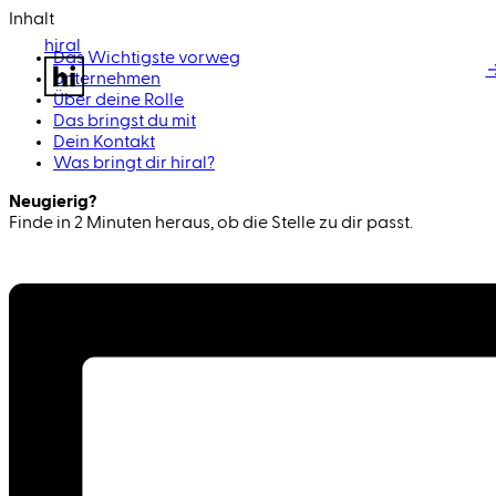
Inhalt
hiral
Das Wichtigste vorweg
→
Unternehmen
Über deine Rolle
Das bringst du mit
Dein Kontakt
Was bringt dir hiral?
Neugierig?
Finde in 2 Minuten heraus, ob die Stelle zu dir passt.
Passen wir zusammen?