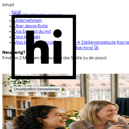
Inhalt
hiral
Das Wichtigste vorweg
Unternehmen
Über deine Rolle
Das bringst du mit
Dein Kontakt
Was bringt dir hiral?
→ Stellenangebote
Karri
bei hiral 🚀
Neugierig?
Finde in 2 Minuten heraus, ob die Stelle zu dir passt.
Passen wir zusammen?
Für Unternehmen
Unverbindlich kennenlernen