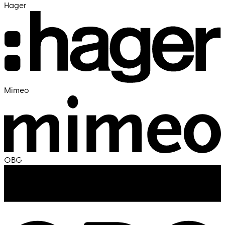
Hager
Mimeo
OBG