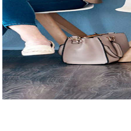
Wir finden für euch
Mitarbeiter
in Würzburg
, die
garantiert
zu