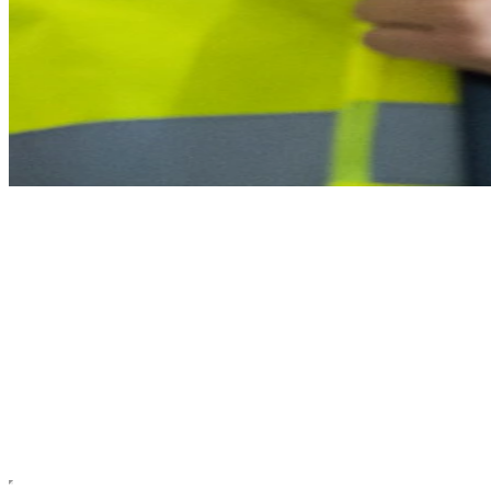
Wir finden für euch Mitarbeiter
im Bereich
Logistik & Spedition
,
die garantiert zu euch passen
Unser Versprechen: Mindestens drei
passende Kandidaten bis zur Deadline