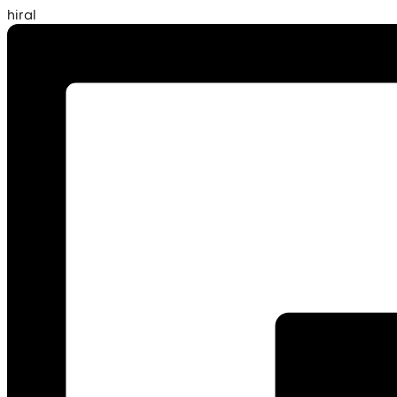
hiral