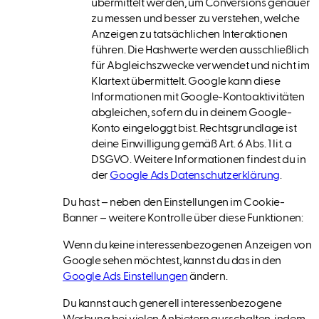
übermittelt werden, um Conversions genauer
zu messen und besser zu verstehen, welche
Anzeigen zu tatsächlichen Interaktionen
führen. Die Hashwerte werden ausschließlich
für Abgleichszwecke verwendet und nicht im
Klartext übermittelt. Google kann diese
Informationen mit Google-Kontoaktivitäten
abgleichen, sofern du in deinem Google-
Konto eingeloggt bist. Rechtsgrundlage ist
deine Einwilligung gemäß Art. 6 Abs. 1 lit. a
DSGVO. Weitere Informationen findest du in
der
Google Ads Datenschutzerklärung
.
Du hast – neben den Einstellungen im Cookie-
Banner – weitere Kontrolle über diese Funktionen:
Wenn du keine interessenbezogenen Anzeigen von
Google sehen möchtest, kannst du das in den
Google Ads Einstellungen
ändern.
Du kannst auch generell interessenbezogene