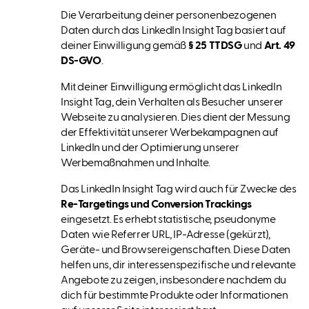
Die Verarbeitung deiner personenbezogenen
Daten durch das LinkedIn Insight Tag basiert auf
deiner Einwilligung gemäß
§ 25 TTDSG
und
Art. 49
DS-GVO
.
Mit deiner Einwilligung ermöglicht das LinkedIn
Insight Tag, dein Verhalten als Besucher unserer
Webseite zu analysieren. Dies dient der Messung
der Effektivität unserer Werbekampagnen auf
LinkedIn und der Optimierung unserer
Werbemaßnahmen und Inhalte.
Das LinkedIn Insight Tag wird auch für Zwecke des
Re-Targetings und Conversion Trackings
eingesetzt. Es erhebt statistische, pseudonyme
Daten wie Referrer URL, IP-Adresse (gekürzt),
Geräte- und Browsereigenschaften. Diese Daten
helfen uns, dir interessenspezifische und relevante
Angebote zu zeigen, insbesondere nachdem du
dich für bestimmte Produkte oder Informationen