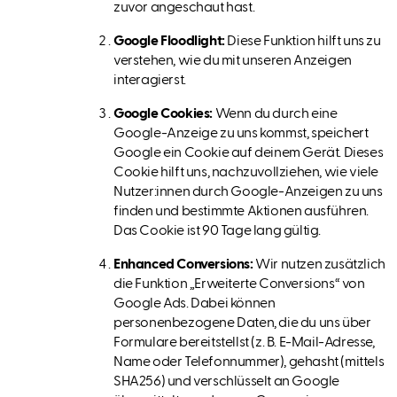
zuvor angeschaut hast.
Google Floodlight:
Diese Funktion hilft uns zu
verstehen, wie du mit unseren Anzeigen
interagierst.
Google Cookies:
Wenn du durch eine
Google-Anzeige zu uns kommst, speichert
Google ein Cookie auf deinem Gerät. Dieses
Cookie hilft uns, nachzuvollziehen, wie viele
Nutzer:innen durch Google-Anzeigen zu uns
finden und bestimmte Aktionen ausführen.
Das Cookie ist 90 Tage lang gültig.
Enhanced Conversions:
Wir nutzen zusätzlich
die Funktion „Erweiterte Conversions“ von
Google Ads. Dabei können
personenbezogene Daten, die du uns über
Formulare bereitstellst (z. B. E-Mail-Adresse,
Name oder Telefonnummer), gehasht (mittels
SHA256) und verschlüsselt an Google