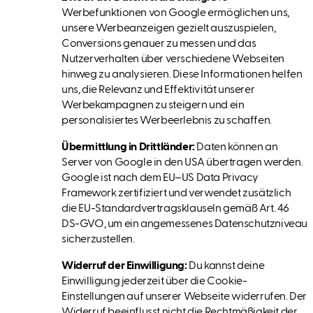
Werbefunktionen von Google ermöglichen uns,
unsere Werbeanzeigen gezielt auszuspielen,
Conversions genauer zu messen und das
Nutzerverhalten über verschiedene Webseiten
hinweg zu analysieren. Diese Informationen helfen
uns, die Relevanz und Effektivität unserer
Werbekampagnen zu steigern und ein
personalisiertes Werbeerlebnis zu schaffen.
Übermittlung in Drittländer:
Daten können an
Server von Google in den USA übertragen werden.
Google ist nach dem EU–US Data Privacy
Framework zertifiziert und verwendet zusätzlich
die EU-Standardvertragsklauseln gemäß Art. 46
DS-GVO, um ein angemessenes Datenschutzniveau
sicherzustellen.
Widerruf der Einwilligung:
Du kannst deine
Einwilligung jederzeit über die Cookie-
Einstellungen auf unserer Webseite widerrufen. Der
Widerruf beeinflusst nicht die Rechtmäßigkeit der