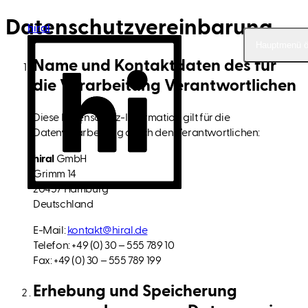
Datenschutz­vereinbarung
hiral
hiral
Hauptmenü ö
Hauptmenü ö
Name und Kontaktdaten des für
die Verarbeitung Verantwortlichen
Diese Datenschutz-Information gilt für die
Datenverarbeitung durch den Verantwortlichen:
hiral
GmbH
Grimm 14
20457 Hamburg
Deutschland
E-Mail:
kontakt@hiral.de
Telefon: +49 (0) 30 – 555 789 10
Fax: +49 (0) 30 – 555 789 199
Erhebung und Speicherung