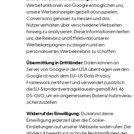
Werbefunktionen von Google ermöglichen uns,
unsere Werbeanzeigen gezielt auszuspielen,
Conversions genauer zu messen und das
Nutzerverhalten über verschiedene Webseiten
hinweg zu analysieren. Diese Informationen helfen
uns, die Relevanz und Effektivität unserer
Werbekampagnen zu steigern und ein
personalisiertes Werbeerlebnis zu schaffen.
Übermittlung in Drittländer:
Daten können an
Server von Google in den USA übertragen werden.
Google ist nach dem EU–US Data Privacy
Framework zertifiziert und verwendet zusätzlich
die EU-Standardvertragsklauseln gemäß Art. 46
DS-GVO, um ein angemessenes Datenschutzniveau
sicherzustellen.
Widerruf der Einwilligung:
Du kannst deine
Einwilligung jederzeit über die Cookie-
Einstellungen auf unserer Webseite widerrufen. Der
Widerruf beeinflusst nicht die Rechtmäßigkeit der