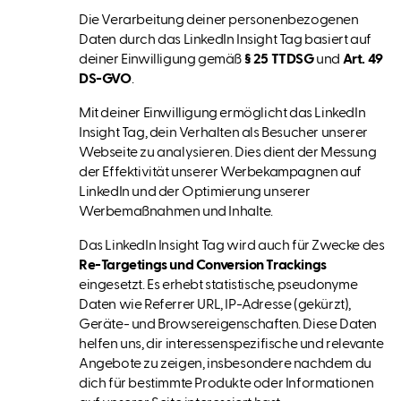
Die Verarbeitung deiner personenbezogenen
Daten durch das LinkedIn Insight Tag basiert auf
deiner Einwilligung gemäß
§ 25 TTDSG
und
Art. 49
DS-GVO
.
Mit deiner Einwilligung ermöglicht das LinkedIn
Insight Tag, dein Verhalten als Besucher unserer
Webseite zu analysieren. Dies dient der Messung
der Effektivität unserer Werbekampagnen auf
LinkedIn und der Optimierung unserer
Werbemaßnahmen und Inhalte.
Das LinkedIn Insight Tag wird auch für Zwecke des
Re-Targetings und Conversion Trackings
eingesetzt. Es erhebt statistische, pseudonyme
Daten wie Referrer URL, IP-Adresse (gekürzt),
Geräte- und Browsereigenschaften. Diese Daten
helfen uns, dir interessenspezifische und relevante
Angebote zu zeigen, insbesondere nachdem du
dich für bestimmte Produkte oder Informationen