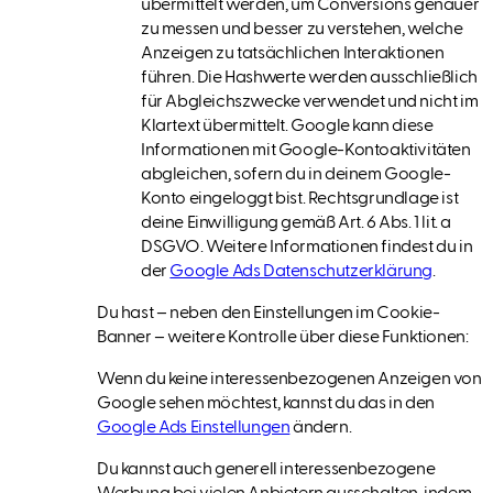
übermittelt werden, um Conversions genauer
zu messen und besser zu verstehen, welche
Anzeigen zu tatsächlichen Interaktionen
führen. Die Hashwerte werden ausschließlich
für Abgleichszwecke verwendet und nicht im
Klartext übermittelt. Google kann diese
Informationen mit Google-Kontoaktivitäten
abgleichen, sofern du in deinem Google-
Konto eingeloggt bist. Rechtsgrundlage ist
deine Einwilligung gemäß Art. 6 Abs. 1 lit. a
DSGVO. Weitere Informationen findest du in
der
Google Ads Datenschutzerklärung
.
Du hast – neben den Einstellungen im Cookie-
Banner – weitere Kontrolle über diese Funktionen:
Wenn du keine interessenbezogenen Anzeigen von
Google sehen möchtest, kannst du das in den
Google Ads Einstellungen
ändern.
Du kannst auch generell interessenbezogene