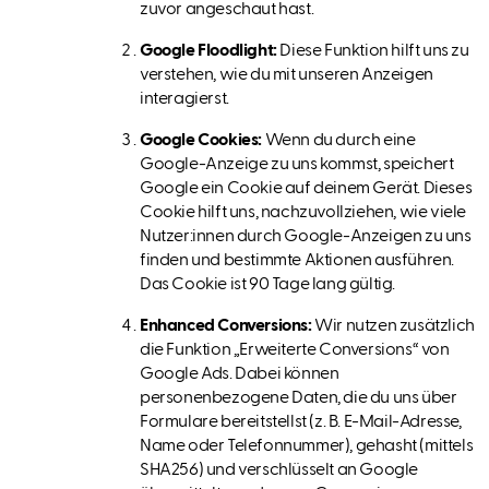
zuvor angeschaut hast.
Google Floodlight:
Diese Funktion hilft uns zu
verstehen, wie du mit unseren Anzeigen
interagierst.
Google Cookies:
Wenn du durch eine
Google-Anzeige zu uns kommst, speichert
Google ein Cookie auf deinem Gerät. Dieses
Cookie hilft uns, nachzuvollziehen, wie viele
Nutzer:innen durch Google-Anzeigen zu uns
finden und bestimmte Aktionen ausführen.
Das Cookie ist 90 Tage lang gültig.
Enhanced Conversions:
Wir nutzen zusätzlich
die Funktion „Erweiterte Conversions“ von
Google Ads. Dabei können
personenbezogene Daten, die du uns über
Formulare bereitstellst (z. B. E-Mail-Adresse,
Name oder Telefonnummer), gehasht (mittels
SHA256) und verschlüsselt an Google