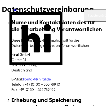
Datenschutz­vereinbarung
hiral
hiral
Hauptmenü ö
Hauptmenü ö
Name und Kontaktdaten des für
die Verarbeitung Verantwortlichen
Diese Datenschutz-Information gilt für die
Datenverarbeitung durch den Verantwortlichen:
hiral
GmbH
Grimm 14
20457 Hamburg
Deutschland
E-Mail:
kontakt@hiral.de
Telefon: +49 (0) 30 – 555 789 10
Fax: +49 (0) 30 – 555 789 199
Erhebung und Speicherung